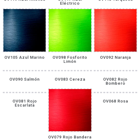
Eléctrico
OV105 Azul Marino
OV098 Fosforito
OV092 Naranja
Limón
OV090 Salmón
OV083 Cereza
OV082 Rojo
Bombero
OV081 Rojo
OV068 Rosa
Escarlata
OV079 Rojo Bandera