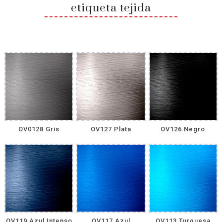
etiqueta tejida
OV0128 Gris
OV127 Plata
OV126 Negro
OV119 Azul Intenso
OV117 Azul
OV113 Turquesa